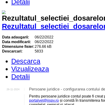
Detalii
Rezultatul_selectiei_dosarelo
Data adaugarii:
06/22/2022
Data modificarii:
06/22/2022
Dimensiune fisier:
276.66 kB
Descarcari:
5833
Descarca
Vizualizeaza
Detalii
Persoane juridice - configurarea contului
26-11-2024
Pentru persoane juridice contul poate fi creat 
portalvet@iispv.ro
și constă în transmiterea for
completat, semnat și atașat.