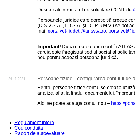
Descărcați formularul de solicitare CONT de
Persoanele juridice care doresc să creeze cont
(D.S.V.S.A. , I.D.S.A. și I.C.P.B.M.V.) se pot a
mail
portalvet-[judet]@ansvsa.ro
,
portalvet@i
Important!
După crearea unui cont în ATLASv
caruia este înregistrat sediul social al solicit
nou pentru aceeași persoana juridică.
Persoane fizice - configurarea contului d
26-11-2024
Pentru persoane fizice contul se crează utili
analize, aflat la finalul documentului, împreu
Aici se poate adauga contul nou –
https://por
Regulament Intern
Cod conduita
Raport de autoevaluare