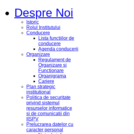
Despre Noi
Istoric
Rolul Institutului
Conducere
Lista functiilor de
conducere
Agenda conducerii
Organizare
Regulament de
Organizare si
Functionare
Organigrama
Cariere
Plan strategic
institutional
Politica de securitate
privind sistemul
resurselor informatice
si de comunicatii din
IISPV
Prelucrarea datelor cu
caracter personal