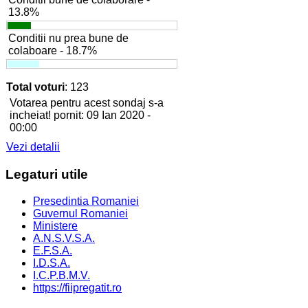
13.8%
Conditii nu prea bune de
colaboare - 18.7%
Total voturi
: 123
Votarea pentru acest sondaj s-a
incheiat! pornit: 09 Ian 2020 -
00:00
Vezi detalii
Legaturi
utile
Presedintia Romaniei
Guvernul Romaniei
Ministere
A.N.S.V.S.A.
E.F.S.A.
I.D.S.A.
I.C.P.B.M.V.
https://fiipregatit.ro