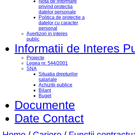
Nota de informare
privind protectia
datelor personale
Politica de protectie a
datelor cu caracter
personal
Avertizori in interes
public
Informatii de Interes P
Proiecte
Legea nr. 544/2001
SNA
Situatia drepturilor
salariale
Achizitii publice
Bilant
Buget
Documente
Date Contact
Home
/
Cariere
/
Functii contractu