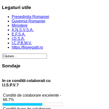
Legaturi
utile
Presedintia Romaniei
Guvernul Romaniei
Ministere
A.N.S.V.S.A.
E.F.S.A.
I.D.S.A.
I.C.P.B.M.V.
https://fiipregatit.ro
Sondaje
In ce conditii colaborati cu
I.I.S.P.V.?
Conditii de colaborare excelente -
66.7%
Conditii bune de colaborare -