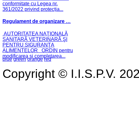
conformitate cu Legea nr.
361/2022 privind protecția...
Regulament de organizare …
AUTORITATEA NAŢIONALĂ
SANITARĂ VETERINARĂ ŞI
PENTRU SIGURANŢA
ALIMENTELOR ORDIN pentru
modificarea și completarea...
blue
green
orange
red
Copyright © I.I.S.P.V. 20