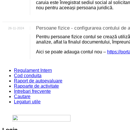
caruia este înregistrat sediul social al solicit
nou pentru aceeași persoana juridică.
Persoane fizice - configurarea contului d
26-11-2024
Pentru persoane fizice contul se crează utili
analize, aflat la finalul documentului, împreu
Aici se poate adauga contul nou –
https://por
Regulament Intern
Cod conduita
Raport de autoevaluare
Rapoarte de activitate
Intrebari frecvente
Cautare
Legaturi utile
Login