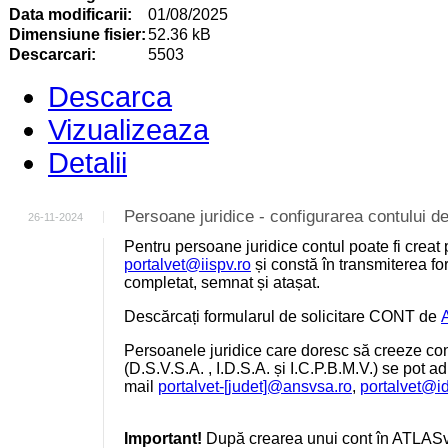
Data modificarii:
01/08/2025
Dimensiune fisier:
52.36 kB
Descarcari:
5503
Descarca
Vizualizeaza
Detalii
Persoane juridice - configurarea contului
26-11-2024
Pentru persoane juridice contul poate fi creat 
portalvet@iispv.ro
și constă în transmiterea for
completat, semnat și atașat.
Descărcați formularul de solicitare CONT de
Persoanele juridice care doresc să creeze cont
(D.S.V.S.A. , I.D.S.A. și I.C.P.B.M.V.) se pot a
mail
portalvet-[judet]@ansvsa.ro
,
portalvet@i
Important!
După crearea unui cont în ATLASv