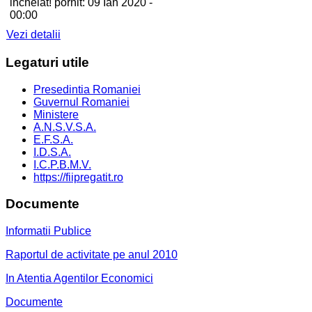
incheiat! pornit: 09 Ian 2020 -
00:00
Vezi detalii
Legaturi
utile
Presedintia Romaniei
Guvernul Romaniei
Ministere
A.N.S.V.S.A.
E.F.S.A.
I.D.S.A.
I.C.P.B.M.V.
https://fiipregatit.ro
Documente
Informatii Publice
Raportul de activitate pe anul 2010
In Atentia Agentilor Economici
Documente