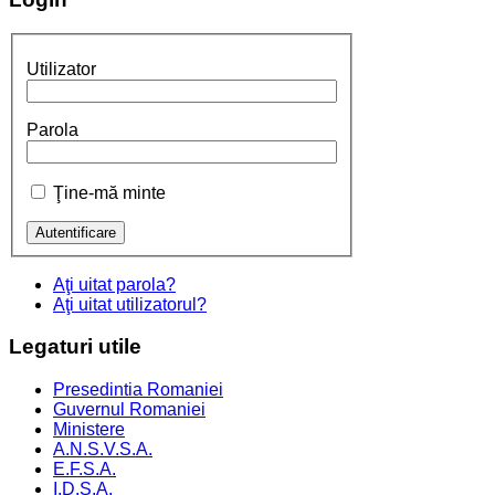
Utilizator
Parola
Ţine-mă minte
Aţi uitat parola?
Aţi uitat utilizatorul?
Legaturi
utile
Presedintia Romaniei
Guvernul Romaniei
Ministere
A.N.S.V.S.A.
E.F.S.A.
I.D.S.A.