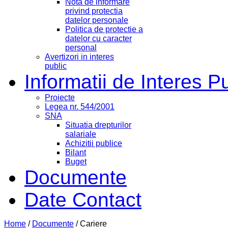
Nota de informare
privind protectia
datelor personale
Politica de protectie a
datelor cu caracter
personal
Avertizori in interes
public
Informatii de Interes P
Proiecte
Legea nr. 544/2001
SNA
Situatia drepturilor
salariale
Achizitii publice
Bilant
Buget
Documente
Date Contact
Home
/
Documente
/
Cariere