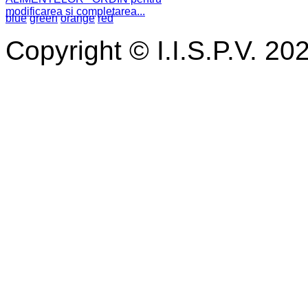
modificarea și completarea...
blue
green
orange
red
Copyright © I.I.S.P.V. 20