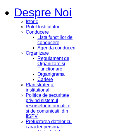
Despre Noi
Istoric
Rolul Institutului
Conducere
Lista functiilor de
conducere
Agenda conducerii
Organizare
Regulament de
Organizare si
Functionare
Organigrama
Cariere
Plan strategic
institutional
Politica de securitate
privind sistemul
resurselor informatice
si de comunicatii din
IISPV
Prelucrarea datelor cu
caracter personal