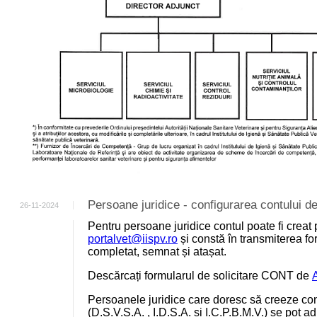
Persoane juridice - configurarea contului
26-11-2024
Pentru persoane juridice contul poate fi creat 
portalvet@iispv.ro
și constă în transmiterea for
completat, semnat și atașat.
Descărcați formularul de solicitare CONT de
Persoanele juridice care doresc să creeze cont
(D.S.V.S.A. , I.D.S.A. și I.C.P.B.M.V.) se pot a