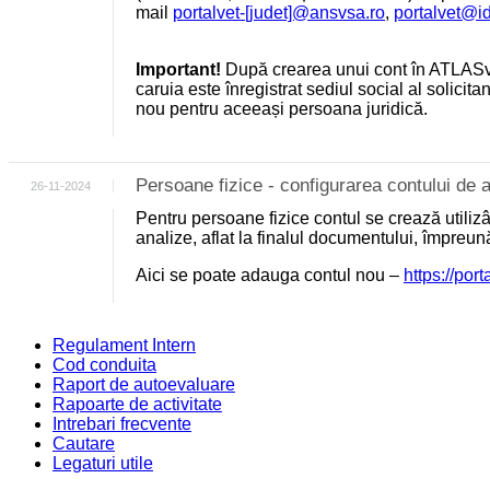
mail
portalvet-[judet]@ansvsa.ro
,
portalvet@i
Important!
După crearea unui cont în ATLASv
caruia este înregistrat sediul social al solicit
nou pentru aceeași persoana juridică.
Persoane fizice - configurarea contului d
26-11-2024
Pentru persoane fizice contul se crează utili
analize, aflat la finalul documentului, împreu
Aici se poate adauga contul nou –
https://por
Regulament Intern
Cod conduita
Raport de autoevaluare
Rapoarte de activitate
Intrebari frecvente
Cautare
Legaturi utile