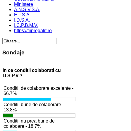
Ministere
A.N.S.V.S.A.
E.F.S.A.
I.D.S.A.
I.C.P.B.M.V.
https://fiipregatit.ro
Sondaje
In ce conditii colaborati cu
I.I.S.P.V.?
Conditii de colaborare excelente -
66.7%
Conditii bune de colaborare -
13.8%
Conditii nu prea bune de
colaboare - 18.7%