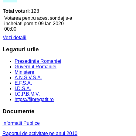
Total voturi
: 123
Votarea pentru acest sondaj s-a
incheiat! pornit: 09 Ian 2020 -
00:00
Vezi detalii
Legaturi
utile
Presedintia Romaniei
Guvernul Romaniei
Ministere
A.N.S.V.S.A.
E.F.S.A.
I.D.S.A.
I.C.P.B.M.V.
https://fiipregatit.ro
Documente
Informatii Publice
Raportul de activitate pe anul 2010