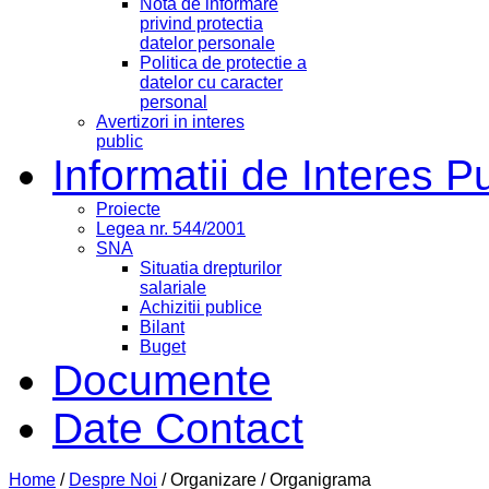
Nota de informare
privind protectia
datelor personale
Politica de protectie a
datelor cu caracter
personal
Avertizori in interes
public
Informatii de Interes P
Proiecte
Legea nr. 544/2001
SNA
Situatia drepturilor
salariale
Achizitii publice
Bilant
Buget
Documente
Date Contact
Home
/
Despre Noi
/
Organizare
/
Organigrama