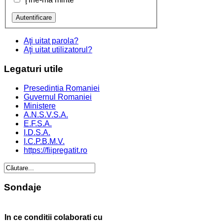
Aţi uitat parola?
Aţi uitat utilizatorul?
Legaturi
utile
Presedintia Romaniei
Guvernul Romaniei
Ministere
A.N.S.V.S.A.
E.F.S.A.
I.D.S.A.
I.C.P.B.M.V.
https://fiipregatit.ro
Sondaje
In ce conditii colaborati cu