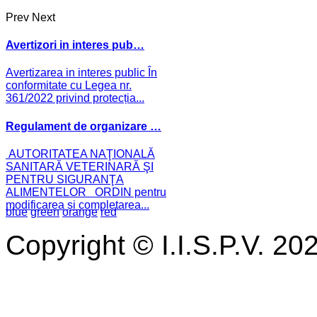
Prev
Next
Avertizori in interes pub…
Avertizarea in interes public În
conformitate cu Legea nr.
361/2022 privind protecția...
Regulament de organizare …
AUTORITATEA NAŢIONALĂ
SANITARĂ VETERINARĂ ŞI
PENTRU SIGURANŢA
ALIMENTELOR ORDIN pentru
modificarea și completarea...
blue
green
orange
red
Copyright © I.I.S.P.V. 20