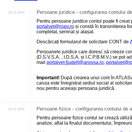
Persoane juridice - configurarea contului
26-11-2024
Pentru persoane juridice contul poate fi creat 
portalvet@iispv.ro
și constă în transmiterea for
completat, semnat și atașat.
Descărcați formularul de solicitare CONT de
Persoanele juridice care doresc să creeze cont
(D.S.V.S.A. , I.D.S.A. și I.C.P.B.M.V.) se pot a
mail
portalvet-[judet]@ansvsa.ro
,
portalvet@i
Important!
După crearea unui cont în ATLASv
caruia este înregistrat sediul social al solicit
nou pentru aceeași persoana juridică.
Persoane fizice - configurarea contului d
26-11-2024
Pentru persoane fizice contul se crează utili
analize, aflat la finalul documentului, împreu