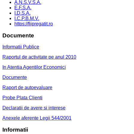
A.N.S.V.S.A.
E.F.S.A.
I.D.S.A.
I.C.P.B.M.V.
https://fiipregatit.ro
Documente
Informatii Publice
Raportul de activitate pe anul 2010
In Atentia Agentilor Economici
Documente
Raport de autoevaluare
Probe Plata Clienti
Declaratii de avere si interese
Anexele aferente Legii 544/2001
Informatii