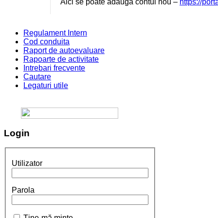
Aici se poate adauga contul nou –
https://por
Regulament Intern
Cod conduita
Raport de autoevaluare
Rapoarte de activitate
Intrebari frecvente
Cautare
Legaturi utile
Login
Utilizator
Parola
Ţine-mă minte