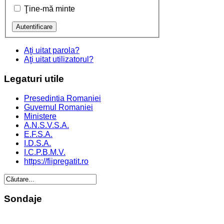
Ţine-mă minte
Aţi uitat parola?
Aţi uitat utilizatorul?
Legaturi
utile
Presedintia Romaniei
Guvernul Romaniei
Ministere
A.N.S.V.S.A.
E.F.S.A.
I.D.S.A.
I.C.P.B.M.V.
https://fiipregatit.ro
Sondaje