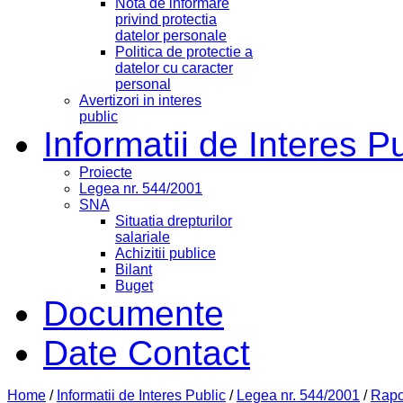
Nota de informare
privind protectia
datelor personale
Politica de protectie a
datelor cu caracter
personal
Avertizori in interes
public
Informatii de Interes P
Proiecte
Legea nr. 544/2001
SNA
Situatia drepturilor
salariale
Achizitii publice
Bilant
Buget
Documente
Date Contact
Home
/
Informatii de Interes Public
/
Legea nr. 544/2001
/
Rapoa