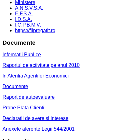
Ministere
A.N.S.V.S.A.
E.F.S.A.
I.D.S.A.
I.C.P.B.M.V.
https://fiipregatit.ro
Documente
Informatii Publice
Raportul de activitate pe anul 2010
In Atentia Agentilor Economici
Documente
Raport de autoevaluare
Probe Plata Clienti
Declaratii de avere si interese
Anexele aferente Legii 544/2001