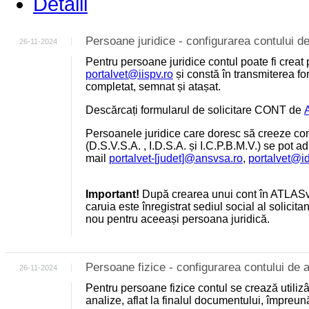
Detalii
Persoane juridice - configurarea contului
26-11-2024
Pentru persoane juridice contul poate fi creat 
portalvet@iispv.ro
și constă în transmiterea for
completat, semnat și atașat.
Descărcați formularul de solicitare CONT de
Persoanele juridice care doresc să creeze cont
(D.S.V.S.A. , I.D.S.A. și I.C.P.B.M.V.) se pot a
mail
portalvet-[judet]@ansvsa.ro
,
portalvet@i
Important!
După crearea unui cont în ATLASv
caruia este înregistrat sediul social al solicit
nou pentru aceeași persoana juridică.
Persoane fizice - configurarea contului d
26-11-2024
Pentru persoane fizice contul se crează utili
analize, aflat la finalul documentului, împreu