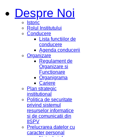
Despre Noi
Istoric
Rolul Institutului
Conducere
Lista functiilor de
conducere
Agenda conducerii
Organizare
Regulament de
Organizare si
Functionare
Organigrama
Cariere
Plan strategic
institutional
Politica de securitate
privind sistemul
resurselor informatice
si de comunicatii din
IISPV
Prelucrarea datelor cu
caracter personal