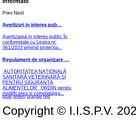
Informatii
Prev
Next
Avertizori in interes pub…
Avertizarea in interes public În
conformitate cu Legea nr.
361/2022 privind protecția...
Regulament de organizare …
AUTORITATEA NAŢIONALĂ
SANITARĂ VETERINARĂ ŞI
PENTRU SIGURANŢA
ALIMENTELOR ORDIN pentru
modificarea și completarea...
blue
green
orange
red
Copyright © I.I.S.P.V. 20