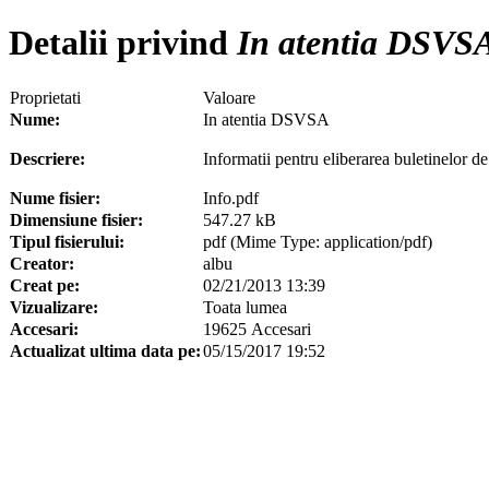
Detalii privind
In atentia DSVS
Proprietati
Valoare
Nume:
In atentia DSVSA
Descriere:
Informatii pentru eliberarea buletinelor de
Nume fisier:
Info.pdf
Dimensiune fisier:
547.27 kB
Tipul fisierului:
pdf (Mime Type: application/pdf)
Creator:
albu
Creat pe:
02/21/2013 13:39
Vizualizare:
Toata lumea
Accesari:
19625 Accesari
Actualizat ultima data pe:
05/15/2017 19:52