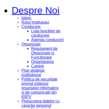
Despre Noi
Istoric
Rolul Institutului
Conducere
Lista functiilor de
conducere
Agenda conducerii
Organizare
Regulament de
Organizare si
Functionare
Organigrama
Cariere
Plan strategic
institutional
Politica de securitate
privind sistemul
resurselor informatice
si de comunicatii din
IISPV
Prelucrarea datelor cu
caracter personal