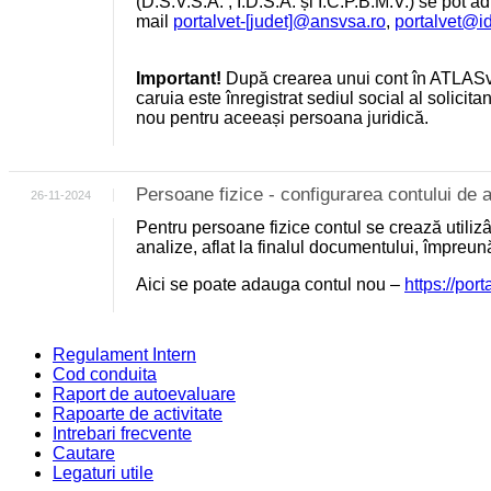
(D.S.V.S.A. , I.D.S.A. și I.C.P.B.M.V.) se pot a
mail
portalvet-[judet]@ansvsa.ro
,
portalvet@i
Important!
După crearea unui cont în ATLASv
caruia este înregistrat sediul social al solicit
nou pentru aceeași persoana juridică.
Persoane fizice - configurarea contului d
26-11-2024
Pentru persoane fizice contul se crează utili
analize, aflat la finalul documentului, împreu
Aici se poate adauga contul nou –
https://por
Regulament Intern
Cod conduita
Raport de autoevaluare
Rapoarte de activitate
Intrebari frecvente
Cautare
Legaturi utile