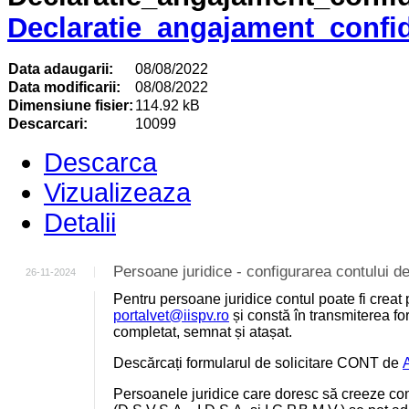
Declaratie_angajament_confide
Data adaugarii:
08/08/2022
Data modificarii:
08/08/2022
Dimensiune fisier:
114.92 kB
Descarcari:
10099
Descarca
Vizualizeaza
Detalii
Persoane juridice - configurarea contului
26-11-2024
Pentru persoane juridice contul poate fi creat 
portalvet@iispv.ro
și constă în transmiterea for
completat, semnat și atașat.
Descărcați formularul de solicitare CONT de
Persoanele juridice care doresc să creeze cont