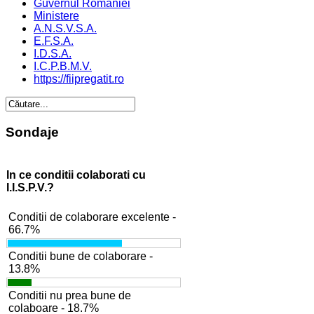
Guvernul Romaniei
Ministere
A.N.S.V.S.A.
E.F.S.A.
I.D.S.A.
I.C.P.B.M.V.
https://fiipregatit.ro
Sondaje
In ce conditii colaborati cu
I.I.S.P.V.?
Conditii de colaborare excelente -
66.7%
Conditii bune de colaborare -
13.8%
Conditii nu prea bune de
colaboare - 18.7%