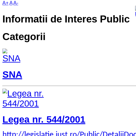
A+
A
A-
Informatii de Interes Public
Categorii
SNA
Legea nr. 544/2001
http://legislatie.just.ro/Public/Detalii