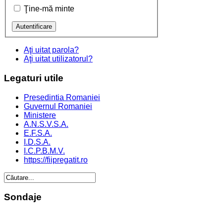
Ţine-mă minte
Aţi uitat parola?
Aţi uitat utilizatorul?
Legaturi
utile
Presedintia Romaniei
Guvernul Romaniei
Ministere
A.N.S.V.S.A.
E.F.S.A.
I.D.S.A.
I.C.P.B.M.V.
https://fiipregatit.ro
Sondaje