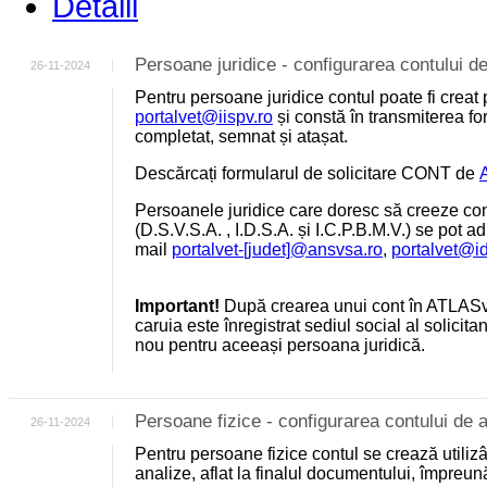
Detalii
Persoane juridice - configurarea contului
26-11-2024
Pentru persoane juridice contul poate fi creat 
portalvet@iispv.ro
și constă în transmiterea for
completat, semnat și atașat.
Descărcați formularul de solicitare CONT de
Persoanele juridice care doresc să creeze cont
(D.S.V.S.A. , I.D.S.A. și I.C.P.B.M.V.) se pot a
mail
portalvet-[judet]@ansvsa.ro
,
portalvet@i
Important!
După crearea unui cont în ATLASv
caruia este înregistrat sediul social al solicit
nou pentru aceeași persoana juridică.
Persoane fizice - configurarea contului d
26-11-2024
Pentru persoane fizice contul se crează utili
analize, aflat la finalul documentului, împreu