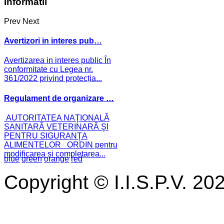
Informatii
Prev
Next
Avertizori in interes pub…
Avertizarea in interes public În
conformitate cu Legea nr.
361/2022 privind protecția...
Regulament de organizare …
AUTORITATEA NAŢIONALĂ
SANITARĂ VETERINARĂ ŞI
PENTRU SIGURANŢA
ALIMENTELOR ORDIN pentru
modificarea și completarea...
blue
green
orange
red
Copyright © I.I.S.P.V. 20