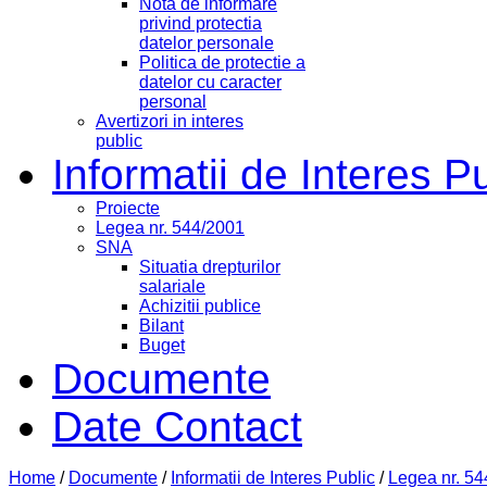
Nota de informare
privind protectia
datelor personale
Politica de protectie a
datelor cu caracter
personal
Avertizori in interes
public
Informatii de Interes P
Proiecte
Legea nr. 544/2001
SNA
Situatia drepturilor
salariale
Achizitii publice
Bilant
Buget
Documente
Date Contact
Home
/
Documente
/
Informatii de Interes Public
/
Legea nr. 5