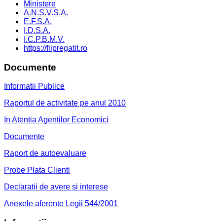
Ministere
A.N.S.V.S.A.
E.F.S.A.
I.D.S.A.
I.C.P.B.M.V.
https://fiipregatit.ro
Documente
Informatii Publice
Raportul de activitate pe anul 2010
In Atentia Agentilor Economici
Documente
Raport de autoevaluare
Probe Plata Clienti
Declaratii de avere si interese
Anexele aferente Legii 544/2001