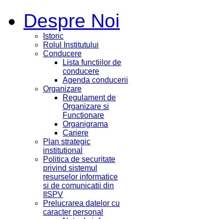
Despre Noi
Istoric
Rolul Institutului
Conducere
Lista functiilor de
conducere
Agenda conducerii
Organizare
Regulament de
Organizare si
Functionare
Organigrama
Cariere
Plan strategic
institutional
Politica de securitate
privind sistemul
resurselor informatice
si de comunicatii din
IISPV
Prelucrarea datelor cu
caracter personal