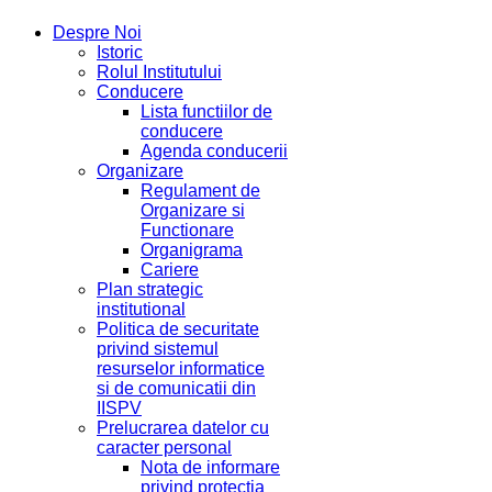
Despre Noi
Istoric
Rolul Institutului
Conducere
Lista functiilor de
conducere
Agenda conducerii
Organizare
Regulament de
Organizare si
Functionare
Organigrama
Cariere
Plan strategic
institutional
Politica de securitate
privind sistemul
resurselor informatice
si de comunicatii din
IISPV
Prelucrarea datelor cu
caracter personal
Nota de informare
privind protectia