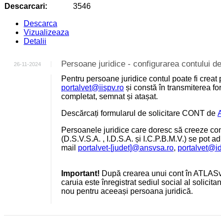
Descarcari:
3546
Descarca
Vizualizeaza
Detalii
Persoane juridice - configurarea contului
26-11-2024
Pentru persoane juridice contul poate fi creat 
portalvet@iispv.ro
și constă în transmiterea for
completat, semnat și atașat.
Descărcați formularul de solicitare CONT de
Persoanele juridice care doresc să creeze cont
(D.S.V.S.A. , I.D.S.A. și I.C.P.B.M.V.) se pot a
mail
portalvet-[judet]@ansvsa.ro
,
portalvet@i
Important!
După crearea unui cont în ATLASv
caruia este înregistrat sediul social al solicit
nou pentru aceeași persoana juridică.