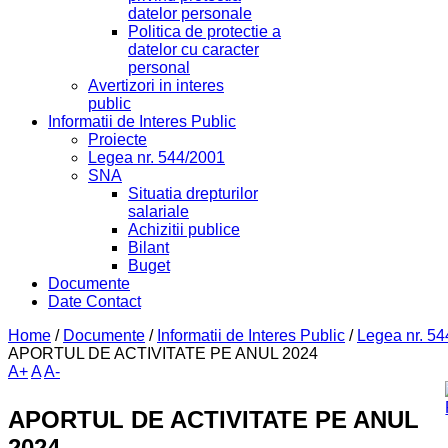
datelor personale
Politica de protectie a
datelor cu caracter
personal
Avertizori in interes
public
Informatii de Interes Public
Proiecte
Legea nr. 544/2001
SNA
Situatia drepturilor
salariale
Achizitii publice
Bilant
Buget
Documente
Date Contact
Home
/
Documente
/
Informatii de Interes Public
/
Legea nr. 5
APORTUL DE ACTIVITATE PE ANUL 2024
A+
A
A-
APORTUL DE ACTIVITATE PE ANUL
2024