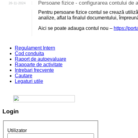
Persoane fizice - configurarea contului d
26-11-2024
Pentru persoane fizice contul se crează utili
analize, aflat la finalul documentului, împreu
Aici se poate adauga contul nou –
https://por
Regulament Intern
Cod conduita
Raport de autoevaluare
Rapoarte de activitate
Intrebari frecvente
Cautare
Legaturi utile
Login
Utilizator