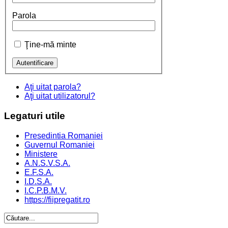
Parola
Ţine-mă minte
Aţi uitat parola?
Aţi uitat utilizatorul?
Legaturi
utile
Presedintia Romaniei
Guvernul Romaniei
Ministere
A.N.S.V.S.A.
E.F.S.A.
I.D.S.A.
I.C.P.B.M.V.
https://fiipregatit.ro