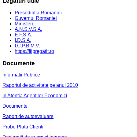
Legaturi
utile
Presedintia Romaniei
Guvernul Romaniei
Ministere
A.N.S.V.S.A.
E.F.S.A.
I.D.S.A.
I.C.P.B.M.V.
https://fiipregatit.ro
Documente
Informatii Publice
Raportul de activitate pe anul 2010
In Atentia Agentilor Economici
Documente
Raport de autoevaluare
Probe Plata Clienti