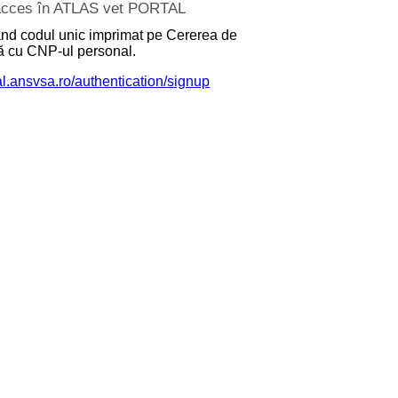
e acces în ATLAS vet PORTAL
zând codul unic imprimat pe Cererea de
nă cu CNP-ul personal.
tal.ansvsa.ro/authentication/signup