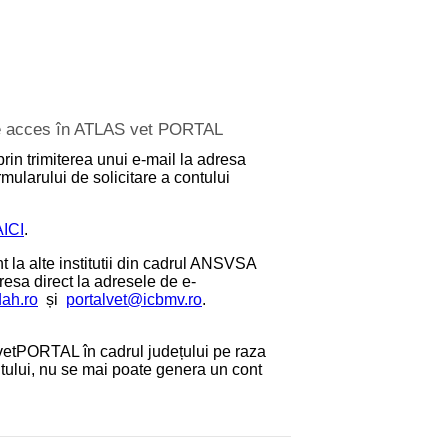
 de acces în ATLAS vet PORTAL
prin trimiterea unui e-mail la adresa
mularului de solicitare a contului
AICI
.
 la alte institutii din cadrul ANSVSA
dresa direct la adresele de e-
dah.ro
și
portalvet@icbmv.ro
.
etPORTAL în cadrul județului pe raza
antului, nu se mai poate genera un cont