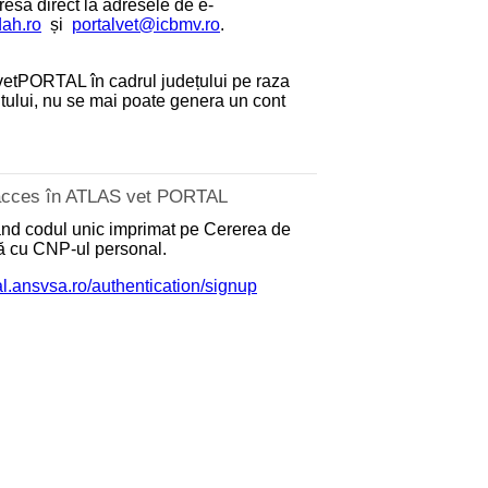
dresa direct la adresele de e-
dah.ro
și
portalvet@icbmv.ro
.
etPORTAL în cadrul județului pe raza
antului, nu se mai poate genera un cont
e acces în ATLAS vet PORTAL
zând codul unic imprimat pe Cererea de
nă cu CNP-ul personal.
tal.ansvsa.ro/authentication/signup