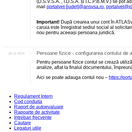
(D.S.V.S.A. , I.D.S.A. și I.C.P.B.M.V.) se pot a
mail
portalvet-[judet]@ansvsa.ro
,
portalvet@i
Important!
După crearea unui cont în ATLASv
caruia este înregistrat sediul social al solicit
nou pentru aceeași persoana juridică.
Persoane fizice - configurarea contului d
26-11-2024
Pentru persoane fizice contul se crează utili
analize, aflat la finalul documentului, împreu
Aici se poate adauga contul nou –
https://por
Regulament Intern
Cod conduita
Raport de autoevaluare
Rapoarte de activitate
Intrebari frecvente
Cautare
Legaturi utile