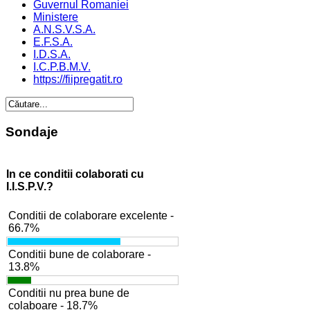
Guvernul Romaniei
Ministere
A.N.S.V.S.A.
E.F.S.A.
I.D.S.A.
I.C.P.B.M.V.
https://fiipregatit.ro
Sondaje
In ce conditii colaborati cu
I.I.S.P.V.?
Conditii de colaborare excelente -
66.7%
Conditii bune de colaborare -
13.8%
Conditii nu prea bune de
colaboare - 18.7%