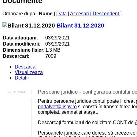
Documente
Ordonare dupa :
Nume
|
Data
|
Accesari
[ Descendent ]
Bilant 31.12.2020
Data adaugarii:
03/29/2021
Data modificarii:
03/29/2021
Dimensiune fisier:
1.3 MB
Descarcari:
7009
Descarca
Vizualizeaza
Detalii
Persoane juridice - configurarea contului
26-11-2024
Pentru persoane juridice contul poate fi creat 
portalvet@iispv.ro
și constă în transmiterea for
completat, semnat și atașat.
Descărcați formularul de solicitare CONT de
Persoanele juridice care doresc să creeze cont