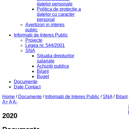
datelor personale
Politica de protectie a
datelor cu caracter
personal
Avertizori in interes
public
Informatii de Interes Public
Proiecte
Legea nr. 544/2001
SNA
Situatia drepturilor
salariale
Achizitii publice
Bilant
Buget
Documente
Date Contact
Home
/
Documente
/
Informatii de Interes Public
/
SNA
/
Bilant
A+
A
A-
2020