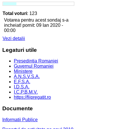
Total voturi
: 123
Votarea pentru acest sondaj s-a
incheiat! pornit: 09 Ian 2020 -
00:00
Vezi detalii
Legaturi
utile
Presedintia Romaniei
Guvernul Romaniei
Ministere
A.N.S.V.S.A.
E.F.S.A.
I.D.S.A.
I.C.P.B.M.V.
https://fiipregatit.ro
Documente
Informatii Publice