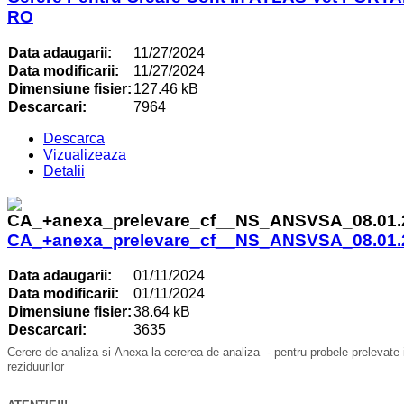
RO
Data adaugarii:
11/27/2024
Data modificarii:
11/27/2024
Dimensiune fisier:
127.46 kB
Descarcari:
7964
Descarca
Vizualizeaza
Detalii
CA_+anexa_prelevare_cf__NS_ANSVSA_08.01.
Data adaugarii:
01/11/2024
Data modificarii:
01/11/2024
Dimensiune fisier:
38.64 kB
Descarcari:
3635
Cerere
de analiza si Anexa la cererea de analiza - pentru probele prelevate in
reziduurilor