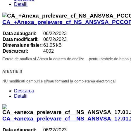
Detalii
CA_+Anexa_prelevare_cf_NS_ANSVSA_PCCOF_
Data adaugarii:
06/22/2023
Data modificarii:
06/22/2023
Dimensiune fisier:
61.05 kB
Descarcari:
4002
Cerere
de analiza si Anexa la cererea de analiza - pentru probele de hrana pe
ATENTIE!!!
NU modificati campurile si/sau formatul la completarea electronica!
Descarca
Detalii
CA_+anexa_prelevare_cf__NS_ANSVSA_17.01.
Data adaugarii:
06/22/2023