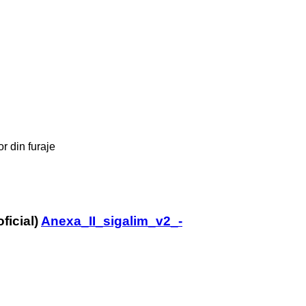
r din furaje
Anexa_II_sigalim_v2_-