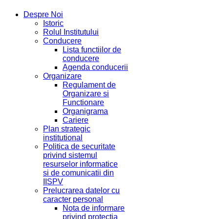
Despre Noi
Istoric
Rolul Institutului
Conducere
Lista functiilor de
conducere
Agenda conducerii
Organizare
Regulament de
Organizare si
Functionare
Organigrama
Cariere
Plan strategic
institutional
Politica de securitate
privind sistemul
resurselor informatice
si de comunicatii din
IISPV
Prelucrarea datelor cu
caracter personal
Nota de informare
privind protectia