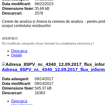
Data modificarii:
06/22/2023
Dimensiune fisier:
35.69 kB
Descarcari:
2578
Cerere
de analiza si Anexa la cererea de analiza - pentru probel
scopul controlului reziduurilor
ATENTIE!!!
NU modificati campurile si/sau formatul la completarea electronica
!
Descarca
Detalii
Adresa_IISPV_nr._4340_12.09.2017_flux_inform
Data adaugarii:
09/14/2017
Data modificarii:
09/14/2017
Dimensiune fisier:
545.37 kB
Descarcari:
16363
Descarca