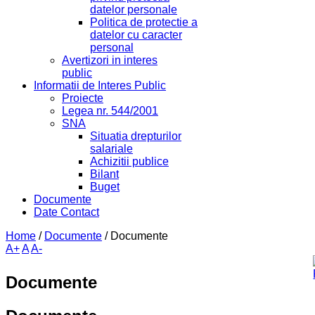
datelor personale
Politica de protectie a
datelor cu caracter
personal
Avertizori in interes
public
Informatii de Interes Public
Proiecte
Legea nr. 544/2001
SNA
Situatia drepturilor
salariale
Achizitii publice
Bilant
Buget
Documente
Date Contact
Home
/
Documente
/
Documente
A+
A
A-
Documente