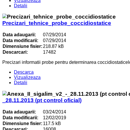
Vizualizeaza
Detalii
Precizari_tehnice_probe_coccidiostatice
Data adaugarii:
07/29/2014
Data modificarii:
07/29/2014
Dimensiune fisier:
218.87 kB
Descarcari:
17482
Precizari informatii probe pentru determinarea coccidiostaticelo
Descarca
Vizualizeaza
Detalii
_28.11.2013 (pt control oficial)
Data adaugarii:
03/24/2014
Data modificarii:
12/02/2019
Dimensiune fisier:
117.5 kB
Descarcari:
16008