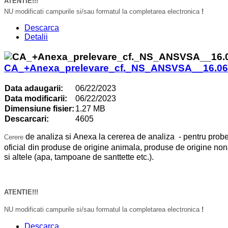
ATENTIE!!!
NU modificati campurile si/sau formatul la completarea electronica
!
Descarca
Detalii
CA_+Anexa_prelevare_cf._NS_ANSVSA__16.0
Data adaugarii:
06/22/2023
Data modificarii:
06/22/2023
Dimensiune fisier:
1.27 MB
Descarcari:
4605
de analiza si Anexa la cererea de analiza - pentru probe
Cerere
oficial
din produse de origine animala, produse de origine no
si altele (apa, tampoane de santtette etc.).
ATENTIE!!!
NU modificati campurile si/sau formatul la completarea electronica
!
Descarca