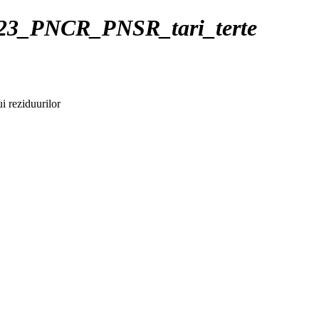
23_PNCR_PNSR_tari_terte
ui reziduurilor