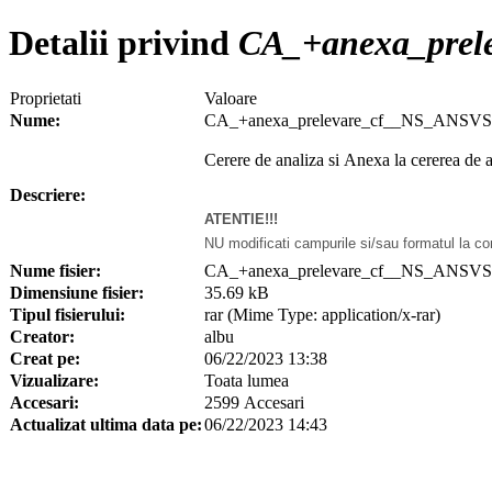
Detalii privind
CA_+anexa_prel
Proprietati
Valoare
Nume:
CA_+anexa_prelevare_cf__NS_ANSVS
Cerere
de analiza si Anexa la cererea de a
Descriere:
ATENTIE!!!
NU modificati campurile si/sau formatul la co
Nume fisier:
CA_+anexa_prelevare_cf__NS_ANSVSA
Dimensiune fisier:
35.69 kB
Tipul fisierului:
rar (Mime Type: application/x-rar)
Creator:
albu
Creat pe:
06/22/2023 13:38
Vizualizare:
Toata lumea
Accesari:
2599 Accesari
Actualizat ultima data pe:
06/22/2023 14:43