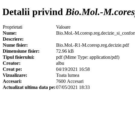
Detalii privind
Bio.Mol.-M.coresp
Proprietati
Valoare
Nume:
Bio.Mol.-M.coresp.reg.decizie_si_confor
Descriere:
Nume fisier:
Bio.Mol.-R1-M.coresp.reg.decizie.pdf
Dimensiune fisier:
72.96 kB
Tipul fisierului:
pdf (Mime Type: application/pdf)
Creator:
albu
Creat pe:
04/19/2021 16:58
Vizualizare:
Toata lumea
Accesari:
7600 Accesari
Actualizat ultima data pe:
07/05/2021 18:33