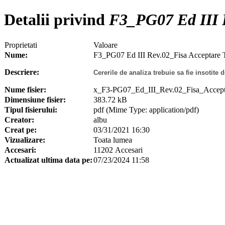
Detalii privind
F3_PG07 Ed III R
Proprietati
Valoare
Nume:
F3_PG07 Ed III Rev.02_Fisa Acceptare T
Descriere:
Cererile de analiza trebuie sa fie insotite
Nume fisier:
x_F3-PG07_Ed_III_Rev.02_Fisa_Accepta
Dimensiune fisier:
383.72 kB
Tipul fisierului:
pdf (Mime Type: application/pdf)
Creator:
albu
Creat pe:
03/31/2021 16:30
Vizualizare:
Toata lumea
Accesari:
11202 Accesari
Actualizat ultima data pe:
07/23/2024 11:58