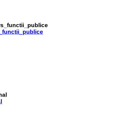
unctii_publice
l