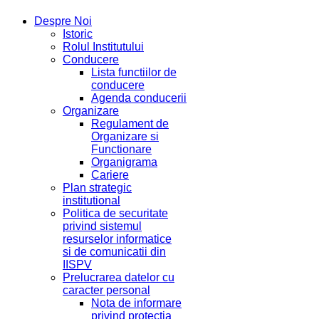
Despre Noi
Istoric
Rolul Institutului
Conducere
Lista functiilor de
conducere
Agenda conducerii
Organizare
Regulament de
Organizare si
Functionare
Organigrama
Cariere
Plan strategic
institutional
Politica de securitate
privind sistemul
resurselor informatice
si de comunicatii din
IISPV
Prelucrarea datelor cu
caracter personal
Nota de informare
privind protectia