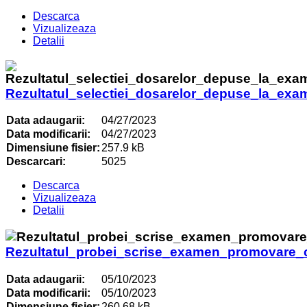
Descarca
Vizualizeaza
Detalii
Rezultatul_selectiei_dosarelor_depuse_la_exa
Data adaugarii:
04/27/2023
Data modificarii:
04/27/2023
Dimensiune fisier:
257.9 kB
Descarcari:
5025
Descarca
Vizualizeaza
Detalii
Rezultatul_probei_scrise_examen_promovare_co
Data adaugarii:
05/10/2023
Data modificarii:
05/10/2023
Dimensiune fisier:
260.68 kB