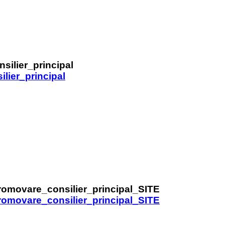
lier_principal
romovare_consilier_principal_SITE