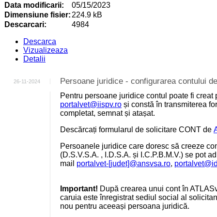
Data modificarii:
05/15/2023
Dimensiune fisier:
224.9 kB
Descarcari:
4984
Descarca
Vizualizeaza
Detalii
Persoane juridice - configurarea contului
26-11-2024
Pentru persoane juridice contul poate fi creat 
portalvet@iispv.ro
și constă în transmiterea for
completat, semnat și atașat.
Descărcați formularul de solicitare CONT de
Persoanele juridice care doresc să creeze cont
(D.S.V.S.A. , I.D.S.A. și I.C.P.B.M.V.) se pot a
mail
portalvet-[judet]@ansvsa.ro
,
portalvet@i
Important!
După crearea unui cont în ATLASv
caruia este înregistrat sediul social al solicit
nou pentru aceeași persoana juridică.