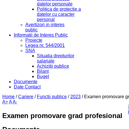
datelor personale
Politica de protectie a
datelor cu caracter
personal
Avertizori in interes
public
Informatii de Interes Public
Proiecte
Legea nr. 544/2001
SNA
Situatia drepturilor
salariale
Achizitii publice
Bilant
Buget
Documente
Date Contact
Home
/
Cariere
/
Functii publice
/
2023
/
Examen promovare gr
A+
A
A-
Examen promovare grad profesional