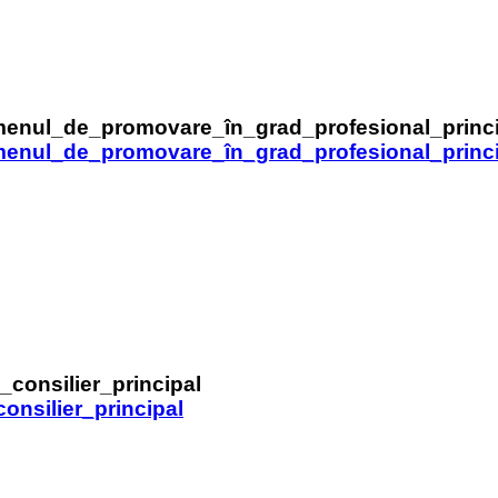
menul_de_promovare_în_grad_profesional_princ
nsilier_principal