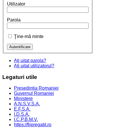
Utilizator
Parola
Ţine-mă minte
Aţi uitat parola?
Aţi uitat utilizatorul?
Legaturi
utile
Presedintia Romaniei
Guvernul Romaniei
Ministere
A.N.S.V.S.A.
E.F.S.A.
I.D.S.A.
I.C.P.B.M.V.
https://fiipregatit.ro