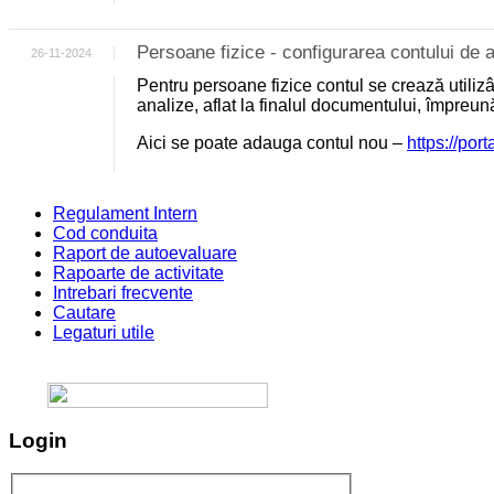
Persoane fizice - configurarea contului d
26-11-2024
Pentru persoane fizice contul se crează utili
analize, aflat la finalul documentului, împreu
Aici se poate adauga contul nou –
https://por
Regulament Intern
Cod conduita
Raport de autoevaluare
Rapoarte de activitate
Intrebari frecvente
Cautare
Legaturi utile
Login