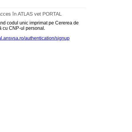
e acces în ATLAS vet PORTAL
zând codul unic imprimat pe Cererea de
nă cu CNP-ul personal.
tal.ansvsa.ro/authentication/signup