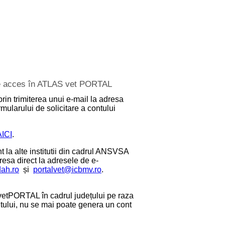
 de acces în ATLAS vet PORTAL
prin trimiterea unui e-mail la adresa
mularului de solicitare a contului
AICI
.
 la alte institutii din cadrul ANSVSA
dresa direct la adresele de e-
dah.ro
și
portalvet@icbmv.ro
.
etPORTAL în cadrul județului pe raza
antului, nu se mai poate genera un cont