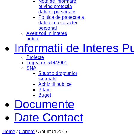
Nota de informare
privind protectia
datelor personale
Politica de protectie a
datelor cu caracter
personal
Avertizori in interes
public
Informatii de Interes P
Proiecte
Legea nr. 544/2001
SNA
Situatia drepturilor
salariale
Achizitii publice
Bilant
Buget
Documente
Date Contact
Home
/
Cariere
/
Anunturi 2017