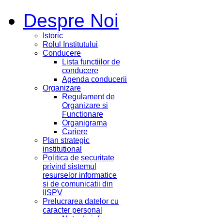
Despre Noi
Istoric
Rolul Institutului
Conducere
Lista functiilor de
conducere
Agenda conducerii
Organizare
Regulament de
Organizare si
Functionare
Organigrama
Cariere
Plan strategic
institutional
Politica de securitate
privind sistemul
resurselor informatice
si de comunicatii din
IISPV
Prelucrarea datelor cu
caracter personal