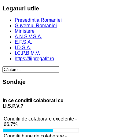
Legaturi
utile
Presedintia Romaniei
Guvernul Romaniei
Ministere
A.N.S.V.S.A.
E.F.S.A.
I.D.S.A.
I.C.P.B.M.V.
https://fiipregatit.ro
Sondaje
In ce conditii colaborati cu
I.I.S.P.V.?
Conditii de colaborare excelente -
66.7%
Conditii bune de colaborare -