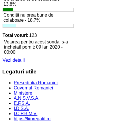
13.8%
Conditii nu prea bune de
colaboare - 18.7%
Total voturi
: 123
Votarea pentru acest sondaj s-a
incheiat! pornit: 09 Ian 2020 -
00:00
Vezi detalii
Legaturi
utile
Presedintia Romaniei
Guvernul Romaniei
Ministere
A.N.S.V.S.A.
E.F.S.A.
I.D.S.A.
I.C.P.B.M.V.
https://fiipregatit.ro