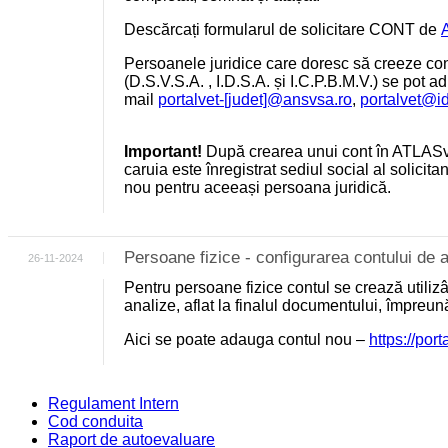
Descărcați formularul de solicitare CONT de
Persoanele juridice care doresc să creeze cont
(D.S.V.S.A. , I.D.S.A. și I.C.P.B.M.V.) se pot a
mail
portalvet-[judet]@ansvsa.ro
,
portalvet@i
Important!
După crearea unui cont în ATLASv
caruia este înregistrat sediul social al solicit
nou pentru aceeași persoana juridică.
Persoane fizice - configurarea contului d
26-11-2024
Pentru persoane fizice contul se crează utili
analize, aflat la finalul documentului, împreu
Aici se poate adauga contul nou –
https://por
Regulament Intern
Cod conduita
Raport de autoevaluare