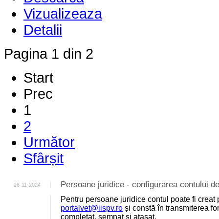
Vizualizeaza
Detalii
Pagina 1 din 2
Start
Prec
1
2
Următor
Sfârșit
Persoane juridice - configurarea contului
26-11-2024
Pentru persoane juridice contul poate fi creat 
portalvet@iispv.ro
și constă în transmiterea for
completat, semnat și atașat.