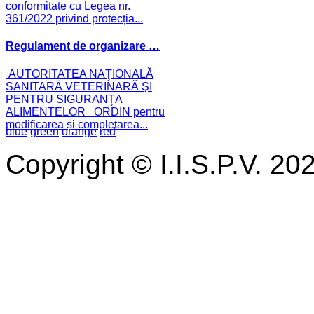
conformitate cu Legea nr.
361/2022 privind protecția...
Regulament de organizare …
AUTORITATEA NAŢIONALĂ
SANITARĂ VETERINARĂ ŞI
PENTRU SIGURANŢA
ALIMENTELOR ORDIN pentru
modificarea și completarea...
blue
green
orange
red
Copyright © I.I.S.P.V. 20